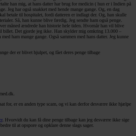
te han mig, at hans datter har brug for medicin ( hun er i Indien på
 gange. Jeg har også snakket med hende mange gange. Og, en dag
l betale til hospitalet, fordi datteren er indlagt der. Og, han skulle
terialer. Så, han kunne blive færdig. Jeg sendte ham også penge.
Hver måned ændrede han historie hele tiden. Hvornår han vil blive
l billet. Det gjorde jeg ikke. Han skylder mig omkring 13.000 –
sammen med ham mange gange. Også sammen med hans datter. Jeg kunne
ge der er blivet hjulpet, og fået deres penge tilbage
mmed.dk.
sat for, er en anden type scam, og vi kan derfor desværre ikke hjælpe
er
. Hvorvidt du kan få dine penge tilbage kan jeg desværre ikke sige
bedre til at opspore og opklare denne slags sager.