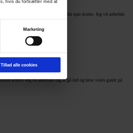
s, hvis du fortsætter med at
 til hverken din fornite-konto eller din epic-konto. Jeg vil anbefale
Marketing
Tillad alle cookies
oBlox konto! Jeg vil anbefale dig at gå ind og læse vores guide på