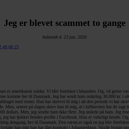
Jeg er blevet scammet to gange
Indsendt d. 23 jun, 2020
2 49 68 25
han er amerikansk soldat. Vi bliv forelsket i hinanden. Og, vil gerne v
 kunne komme her til Danmark. Jeg har sendt ham omkring 30.000 kr. i al
afdraget med renter. Han har skrevet til mig i alt den periode vi har skr
 Men, senere på dagen skrev han til mig, at i lufthavnen har de sagt til
000 dollars. Men, jeg sendte ham ikke flere. Jeg stolede på ham. Jeg troed
 jeg har tjekket hendes profile i Facebook. Hun er virkeligt hende. Og
ldrig dengang, her til Danmark. Den næste,er også en jeg bliv forelsket
, fortalte han mig han har fået kontrakt i Johannesburg. Skulle bygge 