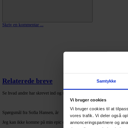
Skriv en kommentar ...
Relaterede breve
Samtykke
Se hvad andre har skrevet ind og spurgt om hjælp til
Vi bruger cookies
Vi bruger cookies til at tilpas
Spørgsmål fra Sofia Hansen, år
vores trafik. Vi deler også o
Jeg kan ikke komme på min epic og min fortnite konto på min PlaySt
annonceringspartnere og anal