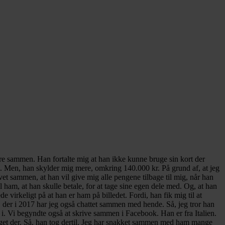
ære sammen. Han fortalte mig at han ikke kunne bruge sin kort der
t. Men, han skylder mig mere, omkring 140.000 kr. På grund af, at jeg
evet sammen, at han vil give mig alle pengene tilbage til mig, når han
 ham, at han skulle betale, for at tage sine egen dele med. Og, at han
e virkeligt på at han er ham på billedet. Fordi, han fik mig til at
, der i 2017 har jeg også chattet sammen med hende. Så, jeg tror han
 i. Vi begyndte også at skrive sammen i Facebook. Han er fra Italien.
noget der. Så, han tog dertil. Jeg har snakket sammen med ham mange