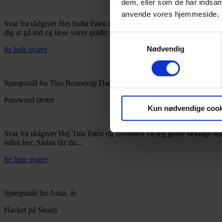
dem, eller som de har indsaml
anvende vores hjemmeside.
Svar fra rådgiver
Hej Sofia Først og fremmest vil jeg gerne beklage den
dig at gå ind og læse vores guide: Sådan...
Samtykkevalg
Nødvendig
Se hele svaret
Spørgsmål fra Tina Bonnerup Danielsen, år
Password slettet
Kun nødvendige cook
Svar fra rådgiver
Hej Tina Først og fremmest vil jeg gerne beklage den
siden her: Sådan får du...
Se hele svaret
Spørgsmål fra Anita, år
Hacket på Steam