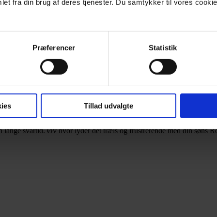
et fra din brug af deres tjenester. Du samtykker til vores cookie
 lange svartid. Det lyder virkelig frustrerende, at du ikke kan få adgang
Præferencer
Statistik
ies
Tillad udvalgte
 lange svartid. Øv hvor lyder det træls og frustrerende med din søns R