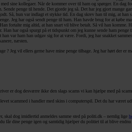
 sine kollegaer. Når de kommer over til ham og spørger. En dag fortal
am. Sende penge til hende. Det gjorde jeg så. Det har jeg gjort mange
dt. Så, hun var indlagt et stykke tid. En dag skrev han til mig, at han ska
e penge. Jeg har også sendt penge til ham. Han havde brug for at købe ma
an fortalte mig altid, at han snart vil blive betalt. Så vil han komme. 
r. Han har også spurgt på et tidspunkt om jeg kunne sende ham penge ti
 på at han var ham han udgav sig for at være. Fordi, jeg har snakket 
kanere, næsten.
? Jeg vil ellers gerne have mine penge tilbage. Jeg har hørt der er man
kriver er dog desværre ikke den slags scams vi kan hjælpe med på sca
 blevet scammed i handler med skins i computerspil. Det du har været ud
er, skal dog imidlertid anmeldes samme sted på politi.dk – nemlig lige
h
får dine penge igen og samtidig hjælper du politiet til at blive endnu 