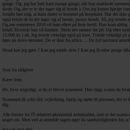
gange. Og, jeg har hørt ham mange gange, når han snakkede sammen med
skole. Og, der er to der tager sig af hende ). Om jeg kunne hjælpe h
fortalte han mig, at hans datter er kommet på hospitalet. Har det ikke go
også betale de to der tager sig af hende, passer hende. Så, jeg sendt
Og,om sommeren 2018 vil ham ellers på ferie hertil. Han kom aldrig. H
betalt. Hvornår han vil komme. Skete det samme før jul. Og efter nytå
15.000 kr. i alt. Jeg troede virkeligt også på ham. Troede virkeligt
høre på deres stemmer. De er ikke fra africa…. De lyd nærmest ameri
Hvad kan jeg gøre ? Kan jeg melde dem ? Kan jeg få mine penge tilbage 
Svar fra rådgiver
Kære Jette,
Øv, hvor ærgerligt, at du er blevet scammed. Den slags scams du bes
Scammed.dk yder råd, vejledning, hjælp og støtte til personer, der er
dig.
Alle former for IT-relateret økonomisk kriminalitet, som er det scams 
noget om. Men ved at anmelde sagen øger du sandsynligheden for, at du 
Pøj pøj med det!