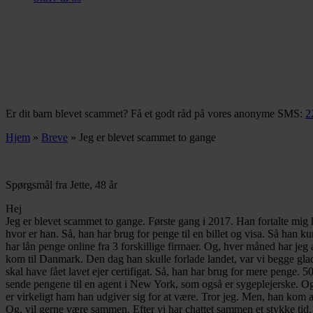
Er dit barn blevet scammet? Få et godt råd på vores anonyme SMS:
2
Hjem
»
Breve
»
Jeg er blevet scammet to gange
Spørgsmål fra Jette, 48 år
Hej
Jeg er blevet scammet to gange. Første gang i 2017. Han fortalte mig 
hvor er han. Så, han har brug for penge til en billet og visa. Så han
har lån penge online fra 3 forskillige firmaer. Og, hver måned har jeg 
kom til Danmark. Den dag han skulle forlade landet, var vi begge glade.
skal have fået lavet ejer certifigat. Så, han har brug for mere penge. 5
sende pengene til en agent i New York, som også er sygeplejerske. Og,
er virkeligt ham han udgiver sig for at være. Tror jeg. Men, han kom a
Og, vil gerne være sammen. Efter vi har chattet sammen et stykke tid