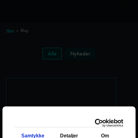
Hjem
»
Blog
Alle
Nyheder
Velkommen til!
6 mar, 2023
Samtykke
Detaljer
Om