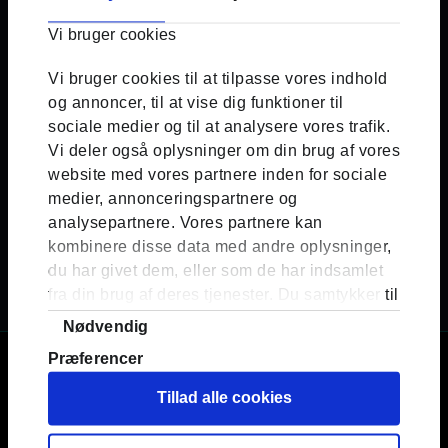
Stine Fra Scammed.dk
0
Vi bruger cookies
På scammed.dk har det længe været en
drøm at udvikle et site kun til forældre.
Vi bruger cookies til at tilpasse vores indhold
Med midler fra Rådet for Offerfonden i
og annoncer, til at vise dig funktioner til
ryggen er den...
sociale medier og til at analysere vores trafik.
Vi deler også oplysninger om din brug af vores
Se mere
website med vores partnere inden for sociale
medier, annonceringspartnere og
analysepartnere. Vores partnere kan
Viser
1
af
1
kombinere disse data med andre oplysninger,
du har givet dem, eller som de har indsamlet
fra din brug af deres tjenester. Du samtykker til
vores cookies, hvis du fortsætter med at
Samtykkevalg
Nødvendig
anvende vores hjemmeside.
Præferencer
Statistik
Tillad alle cookies
Marketing