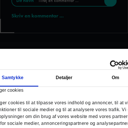
Skriv en kommentar ...
Samtykke
Detaljer
Om
RELATEREDE BREVE
ger cookies
Se hvad andre har skrevet ind og spurgt om
ger cookies til at tilpasse vores indhold og annoncer, til at v
hjælp til
nktioner til sociale medier og til at analysere vores trafik. Vi
oplysninger om din brug af vores website med vores partne
Spørgsmål fra Benjamin, 17 år
 for sociale medier, annonceringspartnere og analysepartne