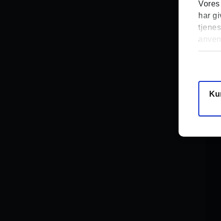
Vores
har gi
tjenes
anven
Samty
Ku