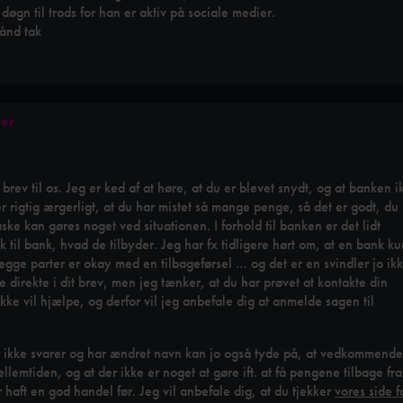
 døgn til trods for han er aktiv på sociale medier.
ånd tak
ver
brev til os. Jeg er ked af at høre, at du er blevet snydt, og at banken i
r rigtig ærgerligt, at du har mistet så mange penge, så det er godt, du
ske kan gøres noget ved situationen. I forhold til banken er det lidt
nk til bank, hvad de tilbyder. Jeg har fx tidligere hørt om, at en bank ku
begge parter er okay med en tilbageførsel … og det er en svindler jo ikk
e direkte i dit brev, men jeg tænker, at du har prøvet at kontakte din
kke vil hjælpe, og derfor vil jeg anbefale dig at anmelde sagen til
kke svarer og har ændret navn kan jo også tyde på, at vedkommende
llemtiden, og at der ikke er noget at gøre ift. at få pengene tilbage fra
 haft en god handel før. Jeg vil anbefale dig, at du tjekker
vores side f