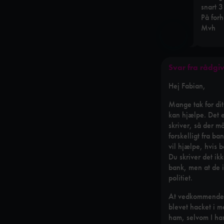
snart 3
På forh
Mvh
Svar fra rådgi
Hej Fabian,
Mange tak for dit 
kan hjælpe. Det e
skriver, så der må
forskelligt fra ba
vil hjælpe, hvis 
Du skriver det ikk
bank, men at de i
politiet.
At vedkommende i
blevet hacket i me
ham, selvom I har