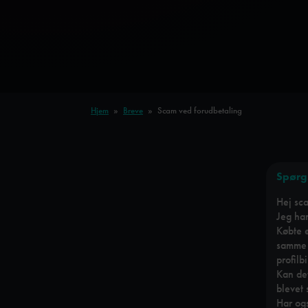
Hjem
»
Breve
»
Scam ved forudbetaling
Spørg
Hej s
Jeg har
Købte e
samme 
profilb
Kan det
blevet
Har ogs