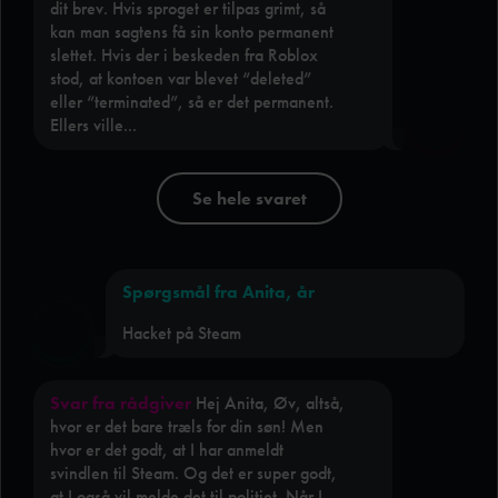
dit brev. Hvis sproget er tilpas grimt, så
kan man sagtens få sin konto permanent
slettet. Hvis der i beskeden fra Roblox
stod, at kontoen var blevet “deleted”
eller “terminated”, så er det permanent.
Ellers ville...
Se hele svaret
Spørgsmål fra Anita, år
Hacket på Steam
Svar fra rådgiver
Hej Anita, Øv, altså,
hvor er det bare træls for din søn! Men
hvor er det godt, at I har anmeldt
svindlen til Steam. Og det er super godt,
at I også vil melde det til politiet. Når I