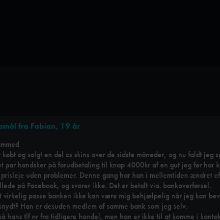
smål fra Fabian, 19 år
cammed
 købt og solgt en del cs skins over de sidste måneder, og nu faldt jeg s
t par handsker på forudbetaling til knap 4000kr af en gut jeg før har kø
prisleje uden problemer. Denne gang har han i mellemtiden ændret e
illede på Facebook, og svarer ikke. Det er betalt via. bankoverførsel.
 virkelig passe banken ikke kan være mig behjælpelig når jeg kan bev
 snydt? Han er desuden medlem af samme bank som jeg selv.
å hans tlf nr fra tidligere handel, men han er ikke til at komme i konta