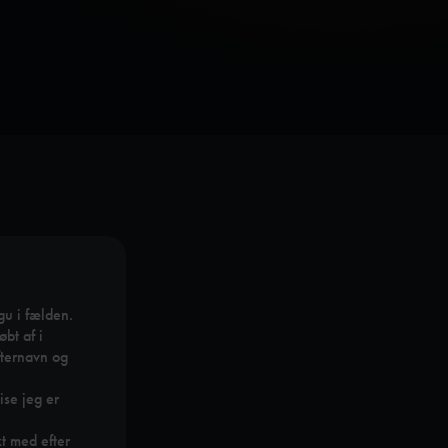
gu i fælden.
bt af i
fternavn og
ise jeg er
kt med efter