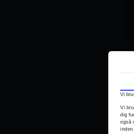
Vi bru
Vi bru
dig fu
også 
inden