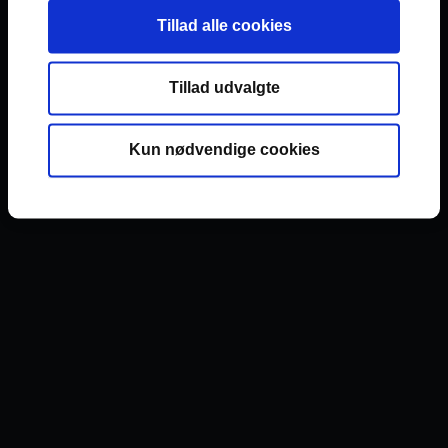
læse vores guide: Sådan...
Statistik
Tillad alle cookies
Marketing
Se hele svaret
Tillad udvalgte
Kun nødvendige cookies
Spørgsmål fra Tina Bonnerup
Danielsen, år
Password slettet
Svar fra rådgiver
Hej Tina Først og
fremmest vil jeg gerne beklage den
lange svartid. Øv hvor lyder det træls og
frustrerende med din søns RoBlox konto!
Jeg vil anbefale dig at gå ind og læse
vores guide på siden her: Sådan får
du...
Se hele svaret