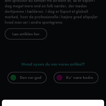
den spilkultur du kender fra dit barn af, så er Esport i
dag meget mere end en folk nørder, der mødes
derhjemme i kælderen. I dag er Esport et globalt
marked, hvor de professionelle i højere grad afspejler
hvad man ser i andre sportsgrene.
Læs artiklen her
Hvad synes du om vores artikel?
Den var god
Ku’ være bedre