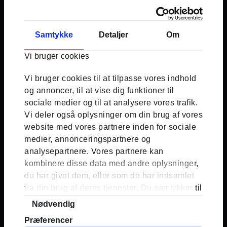
LÆS OM ANDRES
Samtykke
Detaljer
Om
HISTORIER
Mange andre forældre har skrevet i vores
Vi bruger cookies
brevkasse igennem årene. Ved at læse om
deres oplevelser kan du lære endnu mere
Vi bruger cookies til at tilpasse vores indhold
om, hvordan du handler sikkert og passer
og annoncer, til at vise dig funktioner til
på dig selv og andre.
sociale medier og til at analysere vores trafik.
Vi deler også oplysninger om din brug af vores
website med vores partnere inden for sociale
Spørgsmål fra Sofia Hansen, år
Jeg
medier, annonceringspartnere og
kan ikke komme på min epic og min
fortnite konto på min PlayStation
analysepartnere. Vores partnere kan
kombinere disse data med andre oplysninger,
du har givet dem, eller som de har indsamlet
Svar fra rådgiver
Hej Sofia Først og
fra din brug af deres tjenester. Du samtykker til
fremmest vil jeg gerne beklage den
lange svartid. Det lyder virkelig
vores cookies, hvis du fortsætter med at
Samtykkevalg
Nødvendig
frustrerende, at du ikke kan få adgang til
anvende vores hjemmeside.
hverken din fornite-konto eller din epic-
Præferencer
konto. Jeg vil anbefale dig at gå ind og