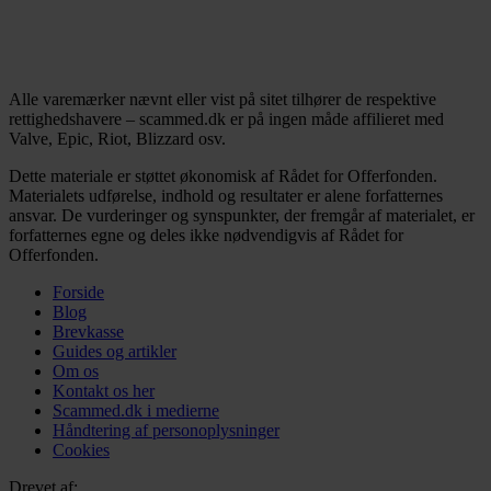
Alle varemærker nævnt eller vist på sitet tilhører de respektive
rettighedshavere – scammed.dk er på ingen måde affilieret med
Valve, Epic, Riot, Blizzard osv.
Dette materiale er støttet økonomisk af Rådet for Offerfonden.
Materialets udførelse, indhold og resultater er alene forfatternes
ansvar. De vurderinger og synspunkter, der fremgår af materialet, er
forfatternes egne og deles ikke nødvendigvis af Rådet for
Offerfonden.
Forside
Blog
Brevkasse
Guides og artikler
Om os
Kontakt os her
Scammed.dk i medierne
Håndtering af personoplysninger
Cookies
Drevet af: